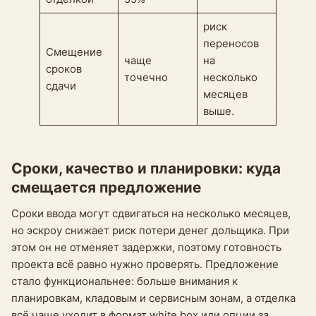
риск
переносов
Смещение
чаще
на
сроков
точечно
несколько
сдачи
месяцев
выше.
Сроки, качество и планировки: куда
смещается предложение
Сроки ввода могут сдвигаться на несколько месяцев,
но эскроу снижает риск потери денег дольщика. При
этом он не отменяет задержки, поэтому готовность
проекта всё равно нужно проверять. Предложение
стало функциональнее: больше внимания к
планировкам, кладовым и сервисным зонам, а отделка
всё чаще уходит в формат white box или опции за